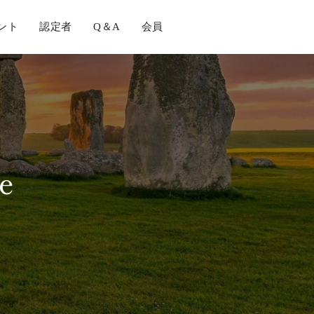
ント
認定者
Q＆A
会員
e