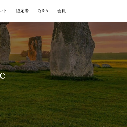
ント
認定者
Q＆A
会員
e