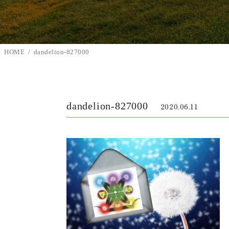
HOME
dandelion-827000
dandelion-827000
2020.06.11