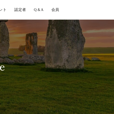
ント
認定者
Q＆A
会員
e