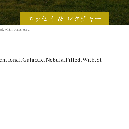
エッセイ ＆ レクチャー
led,With,Stars,And
ensional,Galactic,Nebula,Filled,With,St