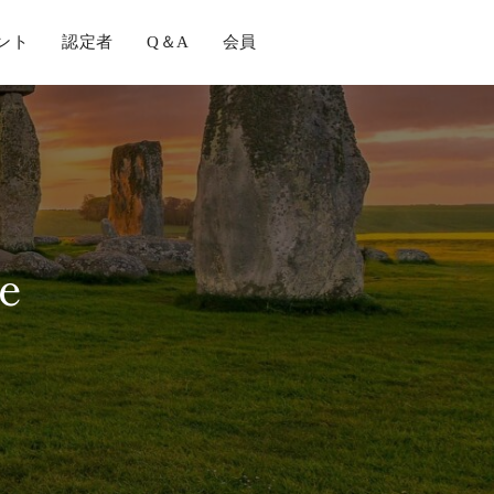
ント
認定者
Q＆A
会員
e