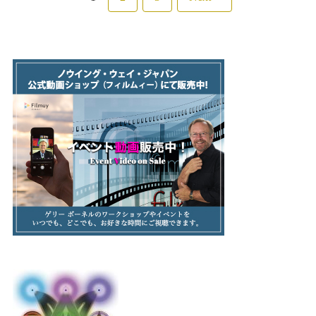
稿
の
ペ
ー
ジ
送
り