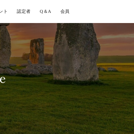
ント
認定者
Q＆A
会員
e