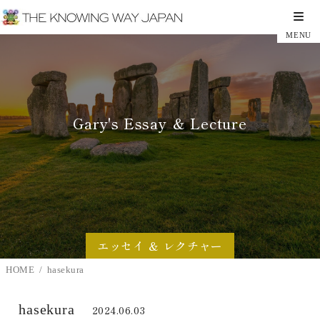
Gary's Essay ＆ Lecture
エッセイ ＆ レクチャー
HOME
hasekura
hasekura
2024.06.03