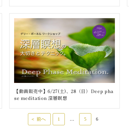
【動画販売中】6/27(土)、28（日）Deep pha
se meditation 深層瞑想
前へ
1
…
5
6