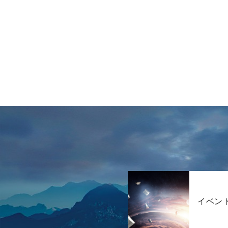
の
ペ
ー
ジ
送
り
イベン