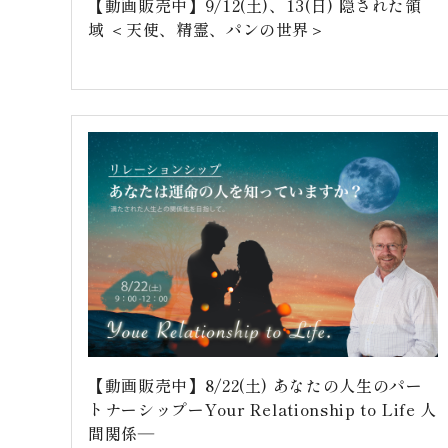
【動画販売中】9/12(土)、13(日) 隠された領
域 ＜天使、精霊、パンの世界＞
【動画販売中】8/22(土) あなたの人生のパー
トナーシップーYour Relationship to Life 人
間関係―