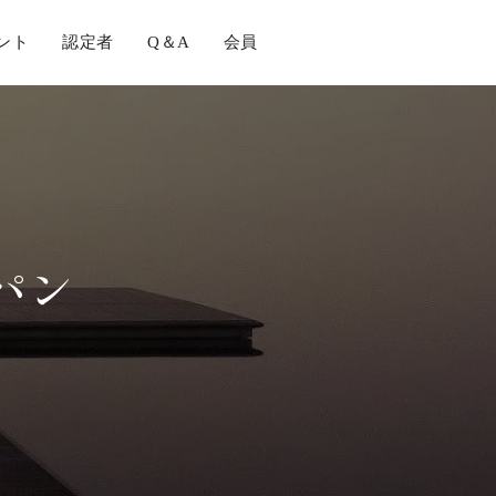
ント
認定者
Q＆A
会員
る
パン