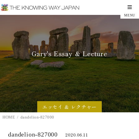
Gary's Essay ＆ Lecture
エッセイ ＆ レクチャー
HOME
dandelion-827000
dandelion-827000
2020.06.11