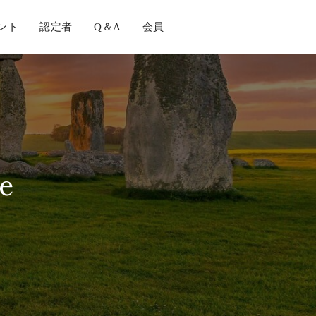
ント
認定者
Q＆A
会員
e