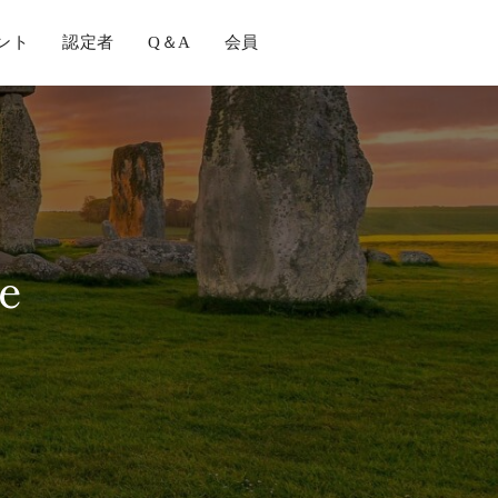
ント
認定者
Q＆A
会員
e