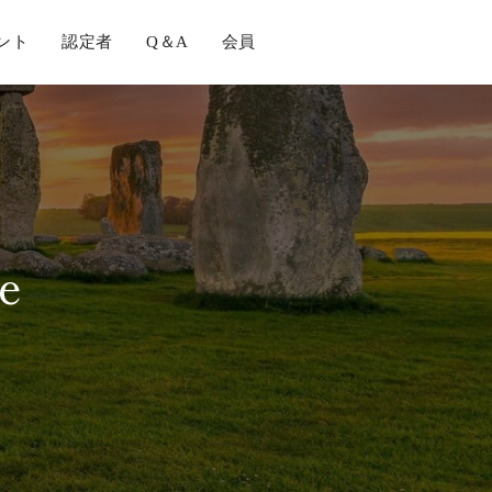
ント
認定者
Q＆A
会員
e