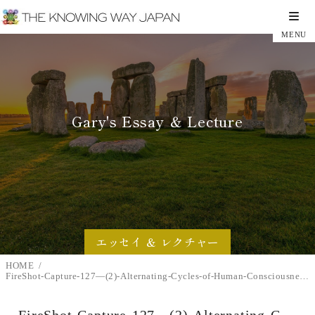
Gary's Essay ＆ Lecture
エッセイ ＆ レクチャー
HOME
FireShot-Capture-127—(2)-Alternating-Cycles-of-Human-Consciousness-May-29th-Zoom-no3—You_—www.youtube.com
FireShot-Capture-127—(2)-Alternating-C