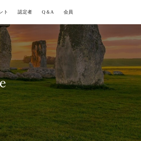
ント
認定者
Q＆A
会員
e