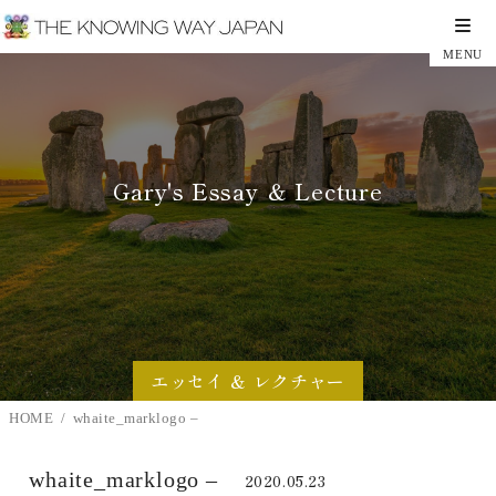
Gary's Essay ＆ Lecture
エッセイ ＆ レクチャー
HOME
whaite_marklogo –
whaite_marklogo –
2020.05.23