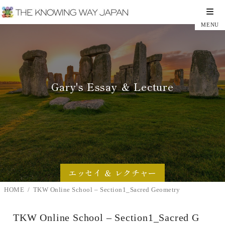
Gary's Essay ＆ Lecture
エッセイ ＆ レクチャー
HOME
TKW Online School – Section1_Sacred Geometry
TKW Online School – Section1_Sacred G