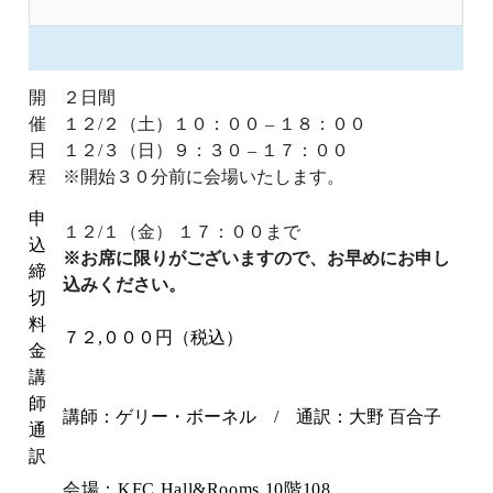
開
２日間
催
１２/２（土）１０：００ – １８：００
日
１２/３（日）９：３０ – １７：００
程
※開始３０分前に会場いたします。
申
１２/１（金） １７：００まで
込
※お席に限りがございますので、お早めにお申し
締
込みください。
切
料
７２,０００円（税込）
金
講
師
講師：ゲリー・ボーネル / 通訳：大野 百合子
通
訳
会場：KFC Hall&Rooms 10階108