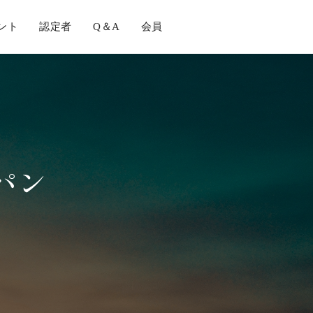
ント
認定者
Q＆A
会員
る
パン