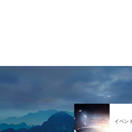
の
ペ
ー
ジ
送
り
イベン